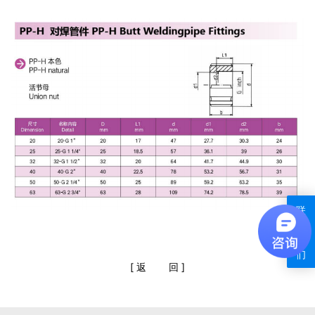
联
系
我
们
[
返
回
]