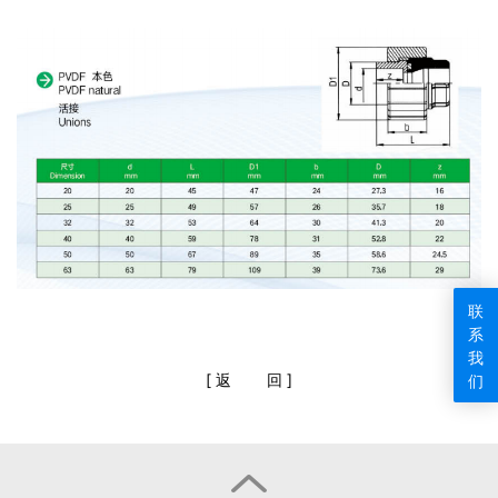
联
系
我
[
返
回
]
们
