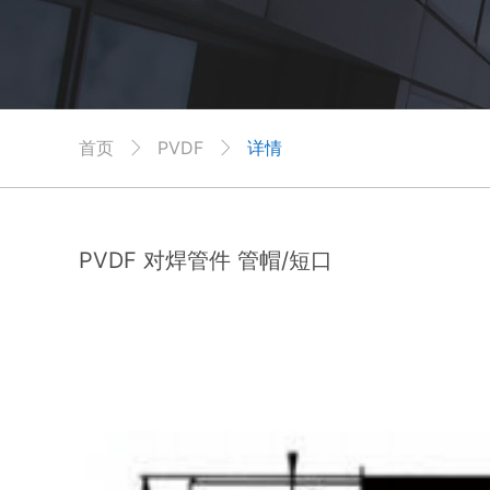
首页
PVDF
详情


PVDF 对焊管件 管帽/短口