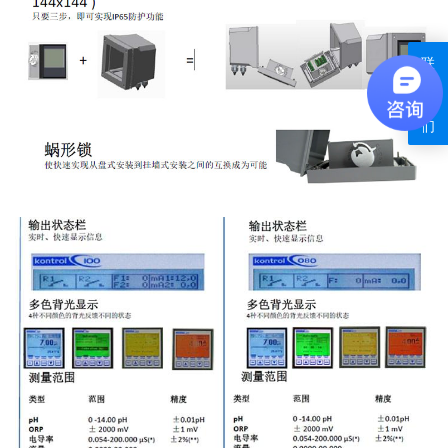
联
系
我
们