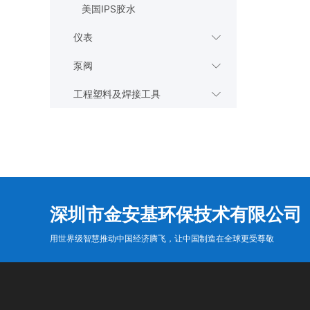
美国IPS胶水
仪表

泵阀

工程塑料及焊接工具

深圳市金安基环保技术有限公司
用世界级智慧推动中国经济腾飞，让中国制造在全球更受尊敬