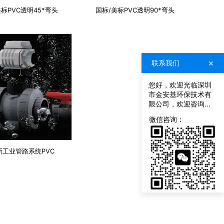
美标PVC透明45*弯头
国标/美标PVC透明90*弯头
×
联系我们
您好，欢迎光临深圳
市金安基环保技术有
限公司，欢迎咨询...
联
系
微信咨询：
我
金安基环保
们
斯工业管路系统PVC