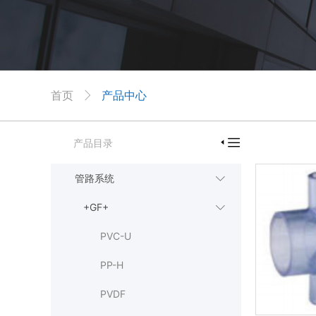
首页
产品中心


产品目录

管路系统

+GF+

PVC-U
PP-H
PVDF