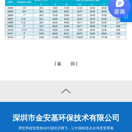
系
我
们
[
返
回
]

深圳市金安基环保技术有限公司
用世界级智慧推动中国经济腾飞，让中国制造在全球更受尊敬