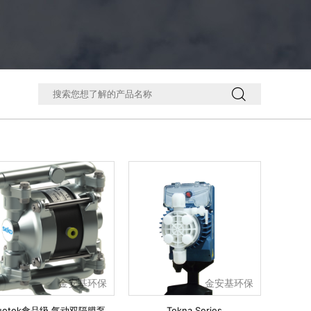

金安基环保
金安基环保
uotek食品级 气动双隔膜泵
Tekna Series