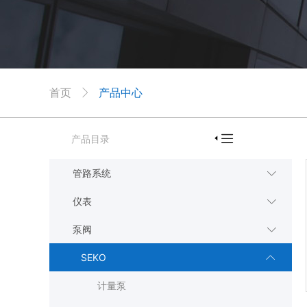
首页
产品中心


产品目录

管路系统

仪表

泵阀

SEKO

计量泵