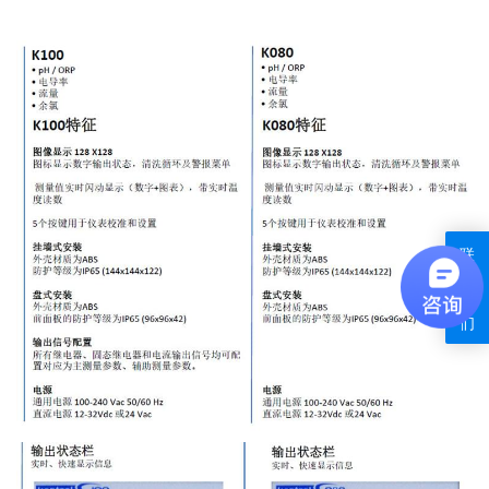
联
系
我
们