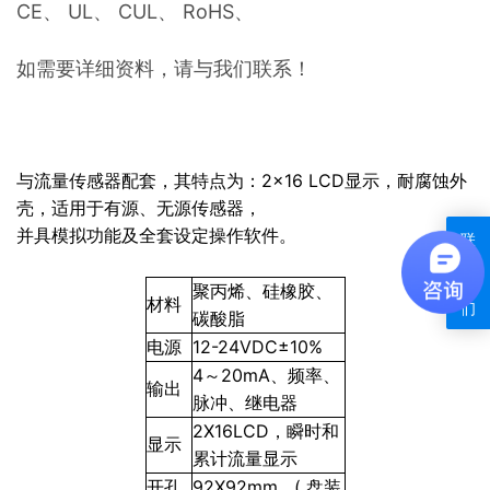
CE、 UL、 CUL、 RoHS、
如需要详细资料，请与我们联系！
与流量传感器配套，其特点为：2×16 LCD显示，耐腐蚀外
壳，适用于有源、无源传感器，
并具模拟功能及全套设定操作软件。
联
系
我
聚丙烯、硅橡胶、
材料
们
碳酸脂
电源
12-24VDC±10%
4～20mA、频率、
输出
脉冲、继电器
2X16LCD，瞬时和
显示
累计流量显示
开孔
92X92mm ( 盘装