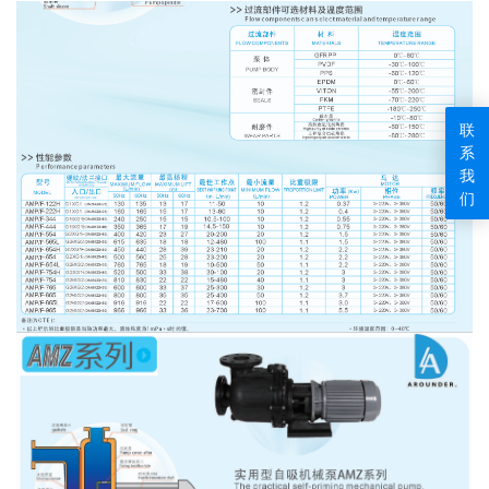
联
系
我
们