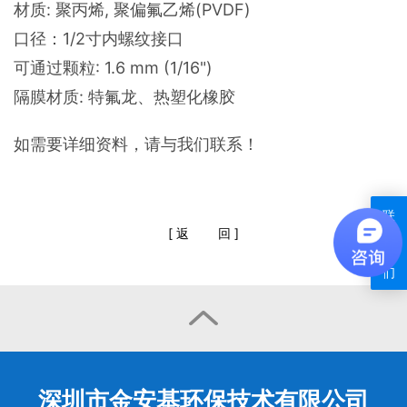
材质: 聚丙烯, 聚偏氟乙烯(PVDF)
口径：1/2寸内螺纹接口
可通过颗粒: 1.6 mm (1/16")
隔膜材质: 特氟龙、热塑化橡胶
如需要详细资料，请与我们联系！
联
[
返
回
]
系
我
们

深圳市金安基环保技术有限公司