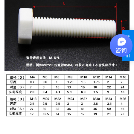
联
系
我
们