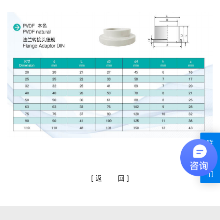
联
系
我
们
[
返
回
]