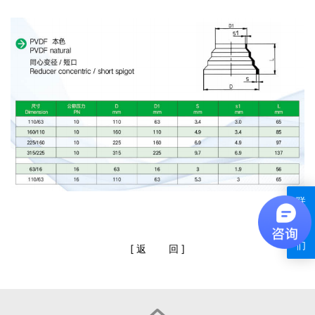
联
系
我
们
[
返
回
]
