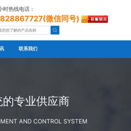
4小时热线电话：
3828867727(微信同号)

讯
联系我们
统的专业供应商
REMENT AND CONTROL SYSTEM