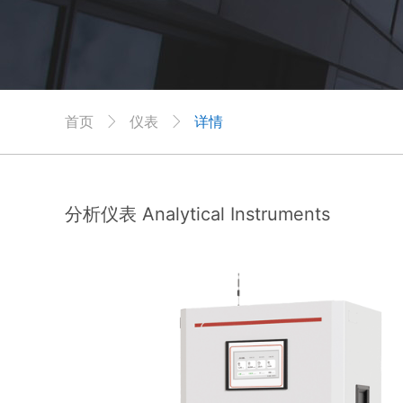
首页
仪表
详情


分析仪表 Analytical Instruments