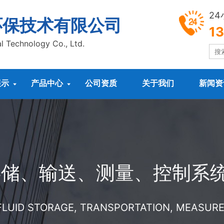
2
环保技术有限公司
1
l Technology Co., Ltd.
展示
产品中心
公司资质
关于我们
新闻资


存储、输送、测量、控制系
 FLUID STORAGE, TRANSPORTATION, MEASU